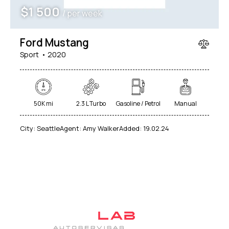
$
1 500
/ per week
Ford Mustang
Sport
2020
50K mi
2.3 L Turbo
Gasoline / Petrol
Manual
City:
Seattle
Agent:
Amy Walker
Added:
19.02.24