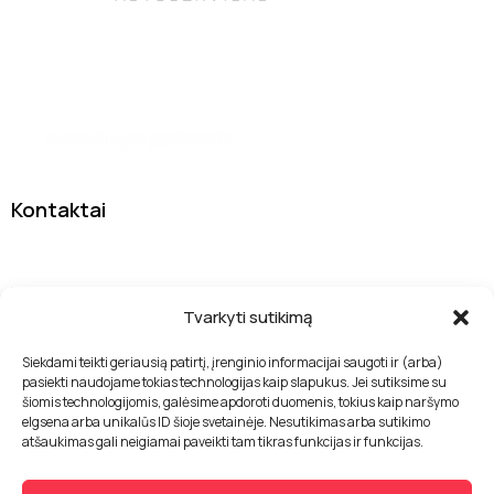
Tas pats patikimas autoservisas DanJan, tik su nauju
įvaizdžiu
Kontaktai
Sodybų g. 7A, 13277 Vilnius
info@drivelab.lt
Tvarkyti sutikimą
+370 655 33400
Siekdami teikti geriausią patirtį, įrenginio informacijai saugoti ir (arba)
pasiekti naudojame tokias technologijas kaip slapukus. Jei sutiksime su
Nuorodos
šiomis technologijomis, galėsime apdoroti duomenis, tokius kaip naršymo
elgsena arba unikalūs ID šioje svetainėje. Nesutikimas arba sutikimo
Paslaugos
atšaukimas gali neigiamai paveikti tam tikras funkcijas ir funkcijas.
Apie mus