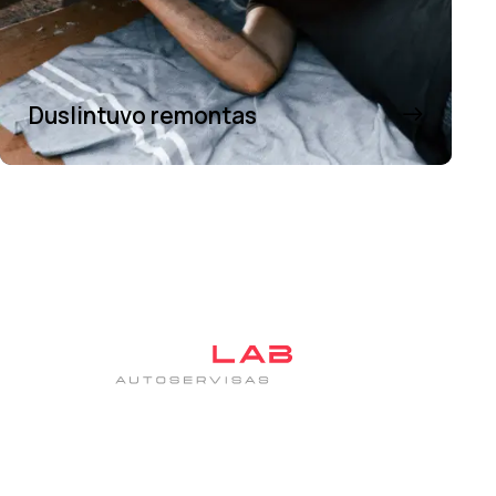
Duslintuvo remontas
Tas pats patikimas autoservisas DanJan, tik su nauju
įvaizdžiu