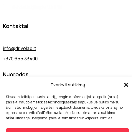
Kontaktai
Sodybų g. 7A, 13277 Vilnius
info@drivelab.lt
+370 655 33400
Nuorodos
Tvarkyti sutikimą
Paslaugos
Apie mus
Siekdami teikti geriausią patirtį, įrenginio informacijai saugoti ir (arba)
pasiekti naudojame tokias technologijas kaip slapukus. Jei sutiksime su
Kontaktai
šiomis technologijomis, galėsime apdoroti duomenis, tokius kaip naršymo
elgsena arba unikalūs ID šioje svetainėje. Nesutikimas arba sutikimo
Privatumo politika
atšaukimas gali neigiamai paveikti tam tikras funkcijas ir funkcijas.