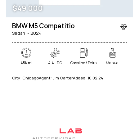
$
49 000
BMW M5 Competitio
Sedan
2024
45K mi
4.4 L DC
Gasoline / Petrol
Manual
City:
Chicago
Agent:
Jim Carter
Added:
10.02.24