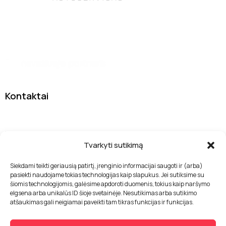
Tas pats patikimas autoservisas DanJan, tik su nauju
įvaizdžiu
Kontaktai
Sodybų g. 7A, 13277 Vilnius
info@drivelab.lt
Tvarkyti sutikimą
+370 655 33400
Siekdami teikti geriausią patirtį, įrenginio informacijai saugoti ir (arba)
pasiekti naudojame tokias technologijas kaip slapukus. Jei sutiksime su
Nuorodos
šiomis technologijomis, galėsime apdoroti duomenis, tokius kaip naršymo
elgsena arba unikalūs ID šioje svetainėje. Nesutikimas arba sutikimo
Paslaugos
atšaukimas gali neigiamai paveikti tam tikras funkcijas ir funkcijas.
Apie mus