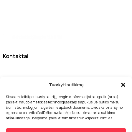
Tas pats patikimas autoservisas DanJan, tik su nauju
įvaizdžiu
Kontaktai
Sodybų g. 7A, 13277 Vilnius
info@drivelab.lt
Tvarkyti sutikimą
+370 655 33400
Siekdami teikti geriausią patirtį, įrenginio informacijai saugoti ir (arba)
pasiekti naudojame tokias technologijas kaip slapukus. Jei sutiksime su
Nuorodos
šiomis technologijomis, galėsime apdoroti duomenis, tokius kaip naršymo
elgsena arba unikalūs ID šioje svetainėje. Nesutikimas arba sutikimo
Paslaugos
atšaukimas gali neigiamai paveikti tam tikras funkcijas ir funkcijas.
Apie mus