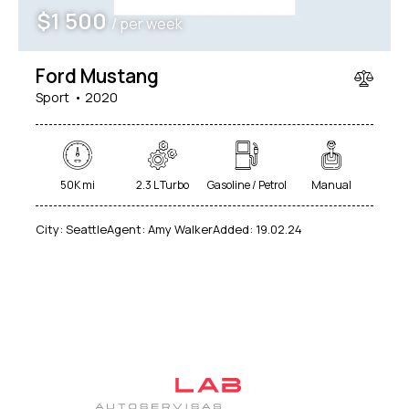
$
1 500
/ per week
Ford Mustang
Sport
2020
50K mi
2.3 L Turbo
Gasoline / Petrol
Manual
City:
Seattle
Agent:
Amy Walker
Added:
19.02.24