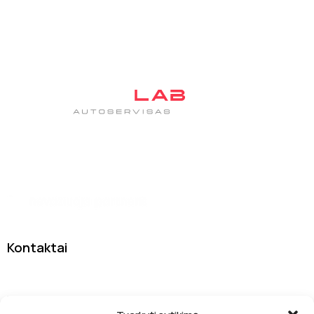
Tas pats patikimas autoservisas DanJan, tik su nauju
įvaizdžiu
Kontaktai
Sodybų g. 7A, 13277 Vilnius
info@drivelab.lt