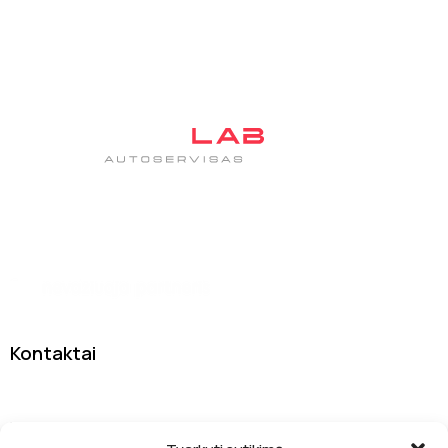
Tas pats patikimas autoservisas DanJan, tik su nauju
įvaizdžiu
Kontaktai
Sodybų g. 7A, 13277 Vilnius
info@drivelab.lt