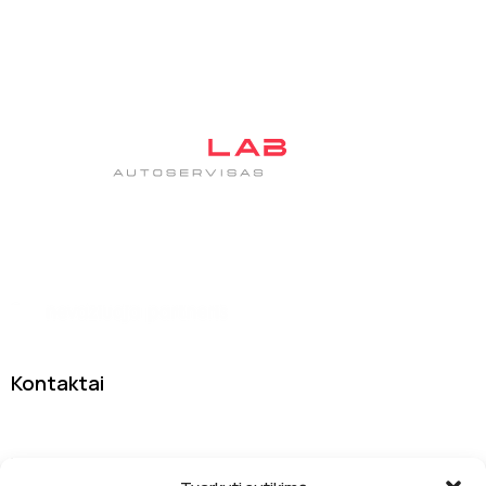
Tas pats patikimas autoservisas DanJan, tik su nauju
įvaizdžiu
Kontaktai
Sodybų g. 7A, 13277 Vilnius
info@drivelab.lt