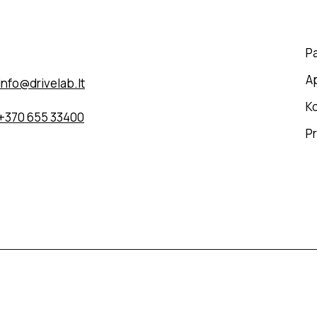
Sodybų g. 7A, 13277 Vilnius
P
A
info@drivelab.lt
Ko
+370 655 33400
Pr
us.
Svetainės kūrimas DigitalGrow.lt