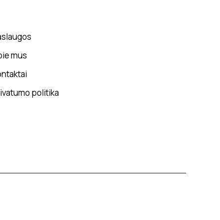
aslaugos
pie mus
ntaktai
ivatumo politika