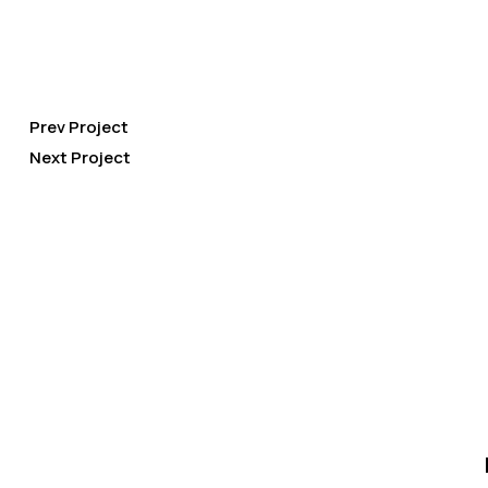
Prev Project
Next Project
Tas pats patikimas autoservisas DanJan, tik su nauju