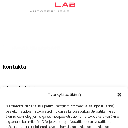
Tas pats patikimas autoservisas DanJan, tik su nauju
įvaizdžiu
Kontaktai
Sodybų g. 7A, 13277 Vilnius
info@drivelab.lt
Tvarkyti sutikimą
+370 655 33400
Siekdami teikti geriausią patirtį, įrenginio informacijai saugoti ir (arba)
pasiekti naudojame tokias technologijas kaip slapukus. Jei sutiksime su
Nuorodos
šiomis technologijomis, galėsime apdoroti duomenis, tokius kaip naršymo
elgsena arba unikalūs ID šioje svetainėje. Nesutikimas arba sutikimo
Paslaugos
atšaukimas gali neigiamai paveikti tam tikras funkcijas ir funkcijas.