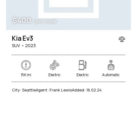
$
400
/ per week
Kia Ev3
SUV
2023
15K mi
Electric
Electric
Automatic
City:
Seattle
Agent:
Frank Lewis
Added:
16.02.24