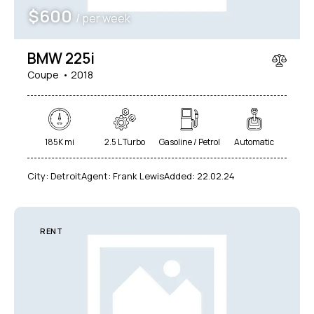
$
600
/ per week
BMW 225i
Coupe
2018
185K mi
2.5 L Turbo
Gasoline / Petrol
Automatic
City:
Detroit
Agent:
Frank Lewis
Added:
22.02.24
RENT