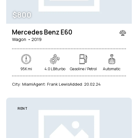
$
800
Mercedes Benz E60
Wagon
2019
95K mi
4.0 L Biturbo
Gasoline / Petrol
Automatic
City:
Miami
Agent:
Frank Lewis
Added:
20.02.24
RENT