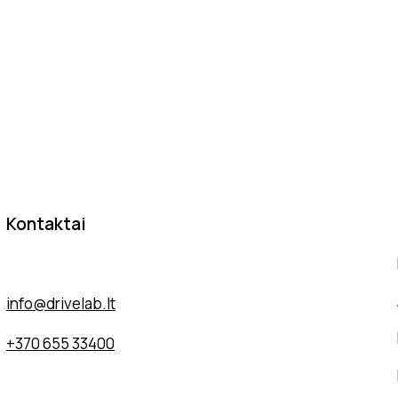
Kontaktai
Sodybų g. 7A, 13277 Vilnius
info@drivelab.lt
+370 655 33400