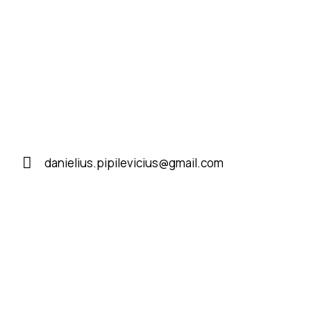
danielius.pipilevicius@gmail.com
E-
m
ail
: