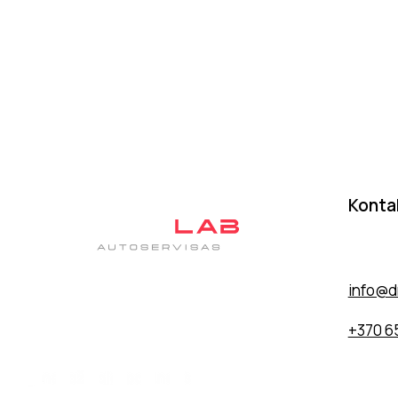
Konta
Sodybų 
info@dr
Tas pats patikimas autoservisas DanJan, tik
su nauju įvaizdžiu
+370 6