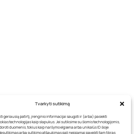
Tvarkyti sutikimą
ti geriausią patirtį, įrenginio informacijai saugoti ir (arba) pasiekti
ka
kias technologijas kaip slapukus. Jei sutiksime su šiomis technologijomis,
oroti duomenis, tokius kaip naršymo elgsena arba unikalūs ID šioje
Nesutikimas arba sutikimo atšaukimas gali neigiamai paveikti tam tikras