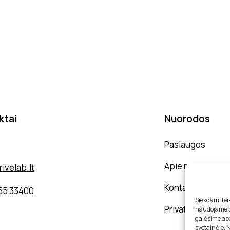
ktai
Nuorodos
g. 7A, 13277 Vilnius
Paslaugos
Apie mus
ivelab.lt
Kontaktai
55 33400
Siekdami teik
Privatumo politi
naudojame to
galėsime apd
svetainėje. 