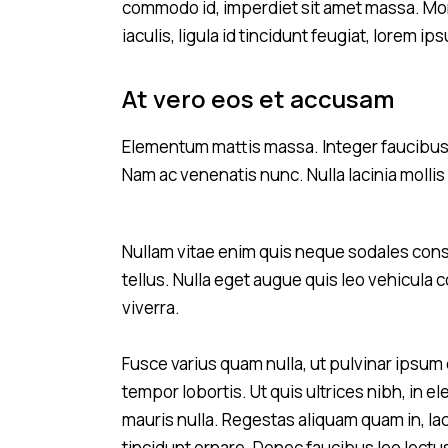
commodo id, imperdiet sit amet massa. Morb
iaculis, ligula id tincidunt feugiat, lorem 
At vero eos et accusam
Elementum mattis massa. Integer faucibus 
Nam ac venenatis nunc. Nulla lacinia mollis
Nullam vitae enim quis neque sodales conse
tellus. Nulla eget augue quis leo vehicula c
viverra.
Fusce varius quam nulla, ut pulvinar ipsu
tempor lobortis. Ut quis ultrices nibh, in e
mauris nulla. Regestas aliquam quam in, lac
tincidunt ornare. Donec faucibus leo lectu