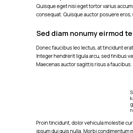
Quisque eget nisi eget tortor varius accum
consequat. Quisque auctor posuere eros, u
Sed diam nonumy eirmod t
Donec faucibus leo lectus, at tincidunt er
Integer hendrerit ligula arcu, sed finibus 
Maecenas auctor sagittis risus a faucibus.
S
k
g
n
s
e
Proin tincidunt, dolor vehicula molestie cur
e
ipsum dui quis nulla. Morbi condimentum m