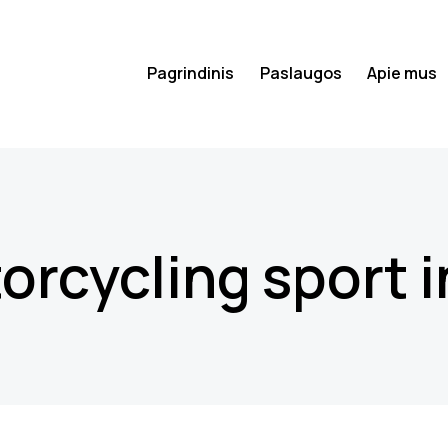
Pagrindinis
Paslaugos
Apie mus
orcycling sport 