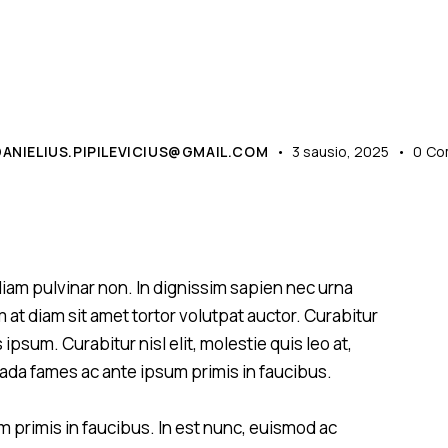
NEWS
DANIELIUS.PIPILEVICIUS@GMAIL.COM
3 sausio, 2025
0
Co
 diam pulvinar non. In dignissim sapien nec urna
m at diam sit amet tortor volutpat auctor. Curabitur
psum. Curabitur nisl elit, molestie quis leo at,
ada fames ac ante ipsum primis in faucibus.
 primis in faucibus. In est nunc, euismod ac