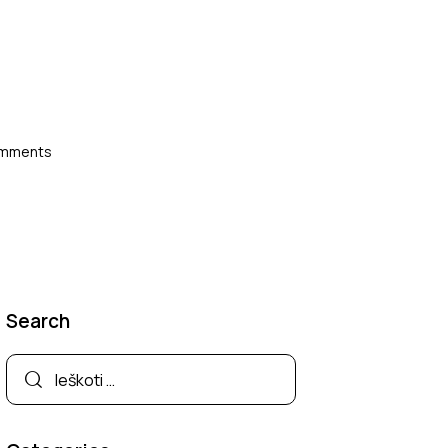
mments
Search