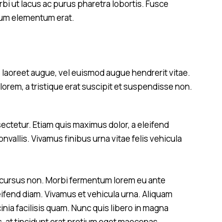
i ut lacus ac purus pharetra lobortis. Fusce
ipsum elementum erat.
laoreet augue, vel euismod augue hendrerit vitae.
 lorem, a tristique erat suscipit et suspendisse non.
ctetur. Etiam quis maximus dolor, a eleifend
onvallis. Vivamus finibus urna vitae felis vehicula
m cursus non. Morbi fermentum lorem eu ante
leifend diam. Vivamus et vehicula urna. Aliquam
inia facilisis quam. Nunc quis libero in magna
s, at tincidunt erat pretium eget maecenas.