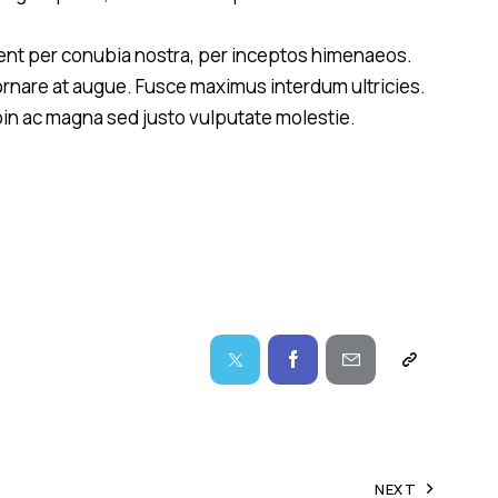
by
Kevin
mith
quent per conubia nostra, per inceptos himenaeos.
ornare at augue. Fusce maximus interdum ultricies.
roin ac magna sed justo vulputate molestie.
NEXT