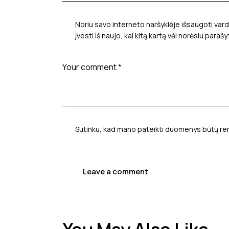
Noriu savo interneto naršyklėje išsaugoti vard
įvesti iš naujo, kai kitą kartą vėl norėsiu paraš
Sutinku, kad mano pateikti duomenys būtų re