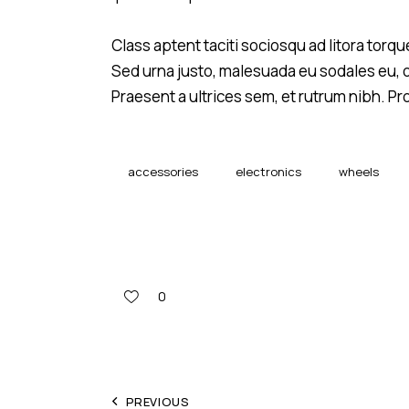
S
Class aptent taciti sociosqu ad litora tor
Sed urna justo, malesuada eu sodales eu, 
Praesent a ultrices sem, et rutrum nibh. P
accessories
electronics
wheels
0
PREVIOUS