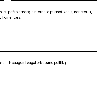
ą, el. pašto adresą ir interneto puslapį, kad jų nebereiktų
yti komentarą.
nkami ir saugomi pagal
privatumo politiką
.