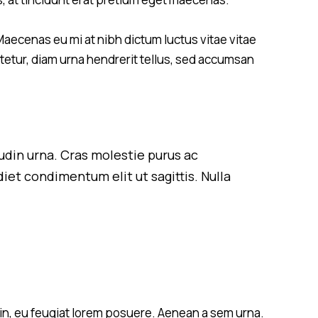
aecenas eu mi at nibh dictum luctus vitae vitae
ctetur, diam urna hendrerit tellus, sed accumsan
itudin urna. Cras molestie purus ac
iet condimentum elit ut sagittis. Nulla
.
udin, eu feugiat lorem posuere. Aenean a sem urna.