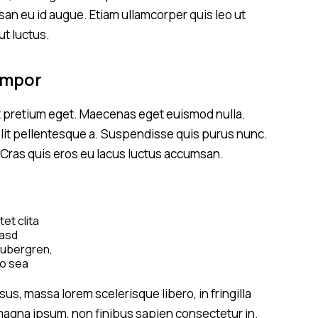
san eu id augue. Etiam ullamcorper quis leo ut
t luctus.
empor
at pretium eget. Maecenas eget euismod nulla.
velit pellentesque a. Suspendisse quis purus nunc.
 Cras quis eros eu lacus luctus accumsan.
tet clita
asd
ubergren,
o sea
anctus
st labore
sus, massa lorem scelerisque libero, in fringilla
t dolore
agna ipsum, non finibus sapien consectetur in.